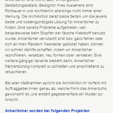
Fugen
Gestaltungsdetails. Bezüglich ihres Aussehens sind
Glanzgradkorrektur
Rohbauer:in und Architekt:in allerdings nicht immer einer
Beratung
Meinung. Die ArchiAktion berät beide Seiten, um die jeweils
beste und kostengünstigste Lösung für Ankerlöcher zu
Betonschutz
finden. Sind bereits Probleme aufgetreten, weil
beispielsweise beim Stopfen der falsche Klebstoff benutzt
Betoninstandsetzung
wurde, Ankerlöcher verrutscht sind bzw. ganz fehlen oder
Hydrophobierung/
sich an ihren Rändern Kiesnester gebildet haben, können
Graffitischutz
wir schnell Abhilfe schaffen, indem wir Ankerlöcher
reprofilieren, versetzen, neu formen oder verkleben. Eine
Bauen im Bestand
weitere gängige Variante besteht darin, Ankerlöcher
Altbausanierung/
flächenbündig komplett zu schließen und anschließend zu
Generalunternehmer
retuschieren.
Farbkonzept
Bei allen Maßnahmen spricht die ArchiAktion im Vorfeld mit
Hochwertige Malerarbeiten
Auftraggeber:innen genau ab, welche Form des Ankerlochs
gewünscht ist, und erstellt gegebenenfalls ein Muster zur
AA/Lab
Ansicht.
3D-Abformung
Fassadenabformung
Ankerlöcher wurden bei folgenden Projekten