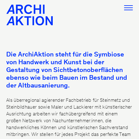
Leistungen
Die ArchiAktion steht für die Symbiose
Sichtbetonkosmetik
von Handwerk und Kunst bei der
Gestaltung von Sichtbetonoberflächen
Reinigen
ebenso wie beim Bauen im Bestand und
SB-Retusche
der Altbausanierung.
Ankerlöcher
Lasur
Als überregional agierender Fachbetrieb für Steinmetz und
Reprofilierungen
Steinbildhauer sowie Maler und Lackierer mit künstlerischer
Treppenhaus
Ausrichtung arbeiten wir fachübergreifend mit einem
großen Netzwerk von Nachunternehmer:innen, die
Fertigbauteile
handwerkliches Können und künstlerischen Sachverstand
Rampe
mitbringen. Wir stellen für jedes Projekt das perfekte Team