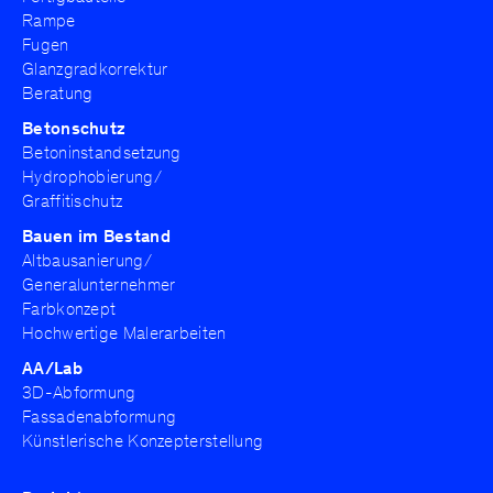
Rampe
Fugen
Kontakt
Glanzgradkorrektur
Beratung
Impressum
Datenschutz
Betonschutz
Betoninstandsetzung
Referenzhinweise
Hydrophobierung/
Graffitischutz
Bauen im Bestand
Altbausanierung/
Generalunternehmer
Farbkonzept
Hochwertige Malerarbeiten
AA/Lab
3D-Abformung
Fassadenabformung
Künstlerische Konzepterstellung