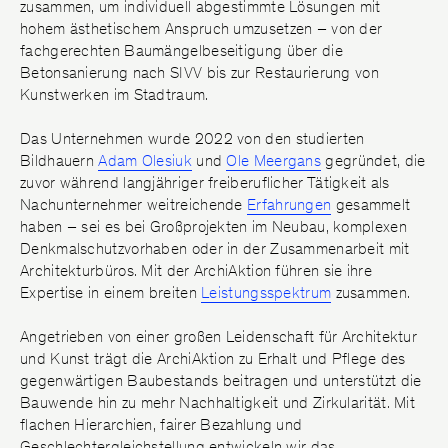
Fugen
zusammen, um individuell abgestimmte Lösungen mit
hohem ästhetischem Anspruch umzusetzen – von der
Glanzgradkorrektur
fachgerechten Baumängelbeseitigung über die
Beratung
Betonsanierung nach SIVV bis zur Restaurierung von
Kunstwerken im Stadtraum.
Betonschutz
Betoninstandsetzung
Das Unternehmen wurde 2022 von den studierten
Hydrophobierung/
Bildhauern
Adam Olesiuk
und
Ole Meergans
gegründet, die
zuvor während langjähriger freiberuflicher Tätigkeit als
Graffitischutz
Nachunternehmer weitreichende
Erfahrungen
gesammelt
Bauen im Bestand
haben – sei es bei Großprojekten im Neubau, komplexen
Denkmalschutzvorhaben oder in der Zusammenarbeit mit
Altbausanierung/
Architekturbüros. Mit der ArchiAktion führen sie ihre
Generalunternehmer
Expertise in einem breiten
Leistungsspektrum
zusammen.
Farbkonzept
Hochwertige Malerarbeiten
Angetrieben von einer großen Leidenschaft für Architektur
und Kunst trägt die ArchiAktion zu Erhalt und Pflege des
AA/Lab
gegenwärtigen Baubestands beitragen und unterstützt die
Bauwende hin zu mehr Nachhaltigkeit und Zirkularität. Mit
3D-Abformung
flachen Hierarchien, fairer Bezahlung und
Fassadenabformung
Geschlechtergleichstellung entwickeln wir das